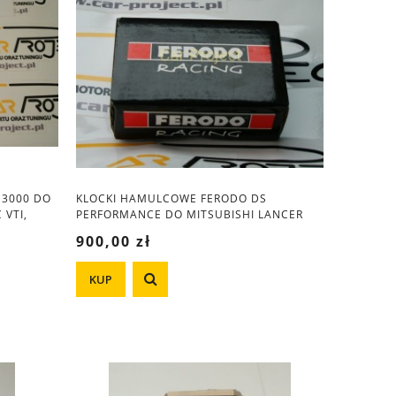
S3000 DO
KLOCKI HAMULCOWE FERODO DS
 VTI,
PERFORMANCE DO MITSUBISHI LANCER
EVO V - X, RENAULT MEGANE 3 R.S., AUDI
900,00 zł
RS3, ALFA ROMEO 147 159 BRERA
GIULIETTA
KUP