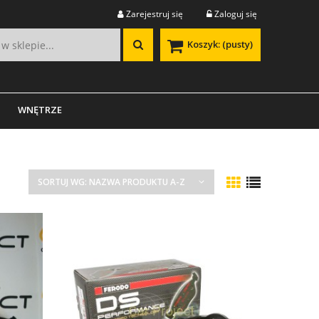
Zarejestruj się
Zaloguj się
Koszyk:
(pusty)
WNĘTRZE
SORTUJ WG:
NAZWA PRODUKTU A-Z