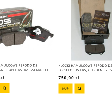
HAMULCOWE FERODO DS
KLOCKI HAMULCOWE FERODO D
NCE OPEL ASTRA GSI KADETT
FORD FOCUS I RS, CITROEN C2 R2
RA A, DAEWOO LANOS
PEUGEOT 208 GTI, RENAULT CLIO
 zł
750,00 zł
KUP