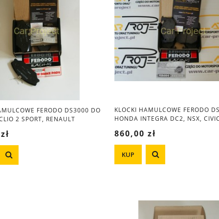
KLOCKI HAMULCOWE FERODO D
AMULCOWE FERODO DS3000 DO
HONDA INTEGRA DC2, NSX, CIVIC
CLIO 2 SPORT, RENAULT
PRELUDE
OUPE 2.0 16V, PEUGEOT 306
860,00 zł
 zł
KUP