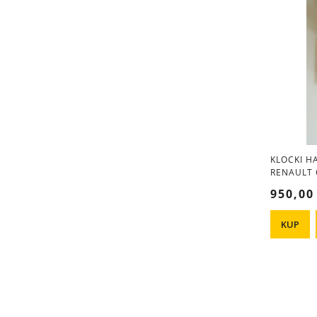
KLOCKI H
RENAULT 
MEGANE C
950,00
GTI
KUP