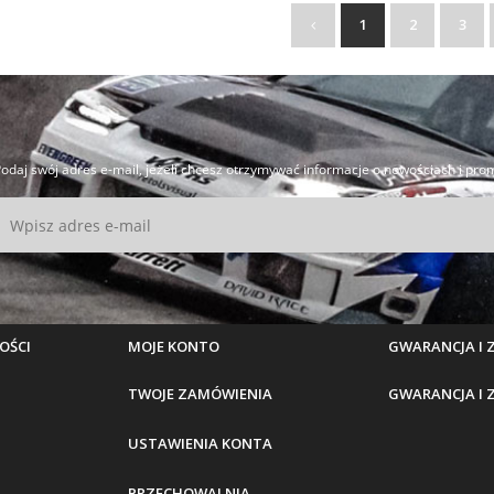
1
2
3
odaj swój adres e-mail, jeżeli chcesz otrzymywać informacje o nowościach i pro
OŚCI
MOJE KONTO
GWARANCJA I
TWOJE ZAMÓWIENIA
GWARANCJA I
USTAWIENIA KONTA
PRZECHOWALNIA