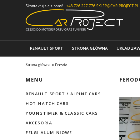
Skontaktuj się z nami! -
+48 726 227 776
SKLEP@CAR-PROJECT.PL
RENAULT SPORT
STRONA GŁÓWNA
UKŁAD ZAW
»
Strona główna
Ferodo
MENU
FEROD
RENAULT SPORT / ALPINE CARS
HOT-HATCH CARS
YOUNGTIMER & CLASSIC CARS
AKCESORIA
FELGI ALUMINIOWE