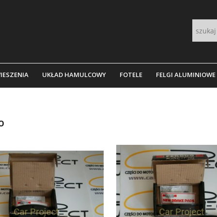
IESZENIA
UKŁAD HAMULCOWY
FOTELE
FELGI ALUMINIOWE
O