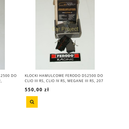
S2500 DO
KLOCKI HAMULCOWE FERODO DS2500 DO
,
CLIO III RS, CLIO IV RS, MEGANE III RS, 207
 2 V6
RC, 208 GTI, AUDI S3 8L
550,00 zł