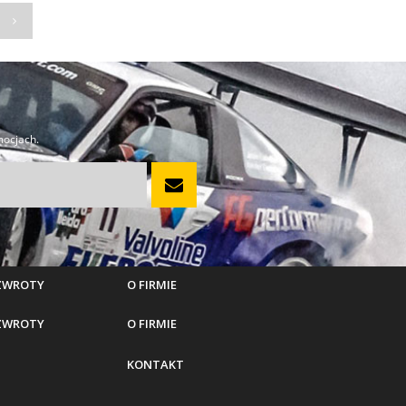
mocjach.
 ZWROTY
O FIRMIE
 ZWROTY
O FIRMIE
KONTAKT