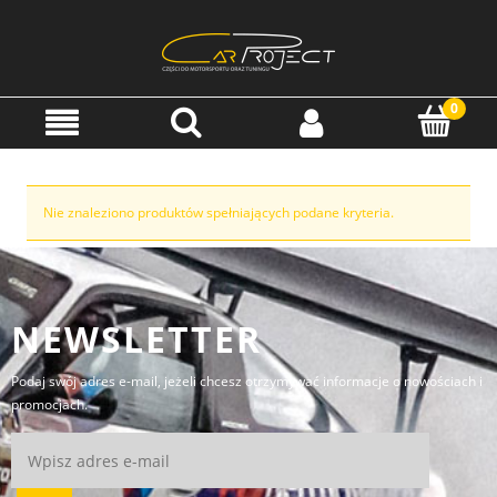
Nie znaleziono produktów spełniających podane kryteria.
NEWSLETTER
Podaj swój adres e-mail, jeżeli chcesz otrzymywać informacje o nowościach i
promocjach.