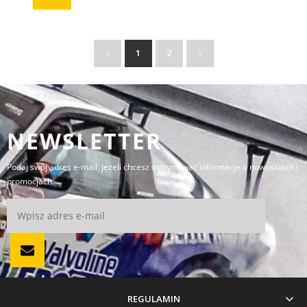
1
2
NEWSLETTER
Podaj swój adres e-mail, jeżeli chcesz otrzymywać informacje o nowościach i
promocjach.
REGULAMIN