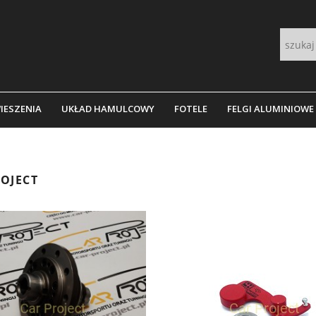
IESZENIA
UKŁAD HAMULCOWY
FOTELE
FELGI ALUMINIOWE
OJECT