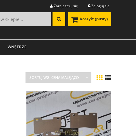
Zarejestruj się
Zaloguj się
Koszyk:
(pusty)
WNĘTRZE
SORTUJ WG:
CENA MALEJĄCO