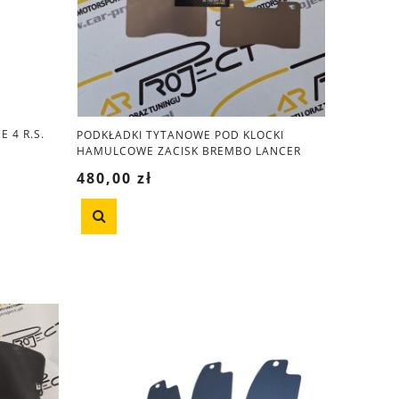
 4 R.S.
PODKŁADKI TYTANOWE POD KLOCKI
HAMULCOWE ZACISK BREMBO LANCER
EVO, MEGANE R.S., SUBARU
480,00 zł