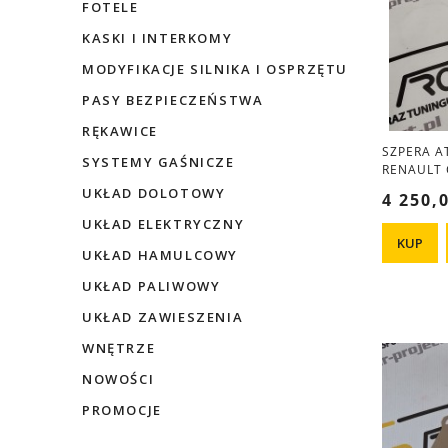
FOTELE
KASKI I INTERKOMY
MODYFIKACJE SILNIKA I OSPRZĘTU
PASY BEZPIECZEŃSTWA
RĘKAWICE
SZPERA A
SYSTEMY GAŚNICZE
RENAULT C
UKŁAD DOLOTOWY
4 250,0
UKŁAD ELEKTRYCZNY
KUP
UKŁAD HAMULCOWY
UKŁAD PALIWOWY
UKŁAD ZAWIESZENIA
WNĘTRZE
NOWOŚCI
PROMOCJE