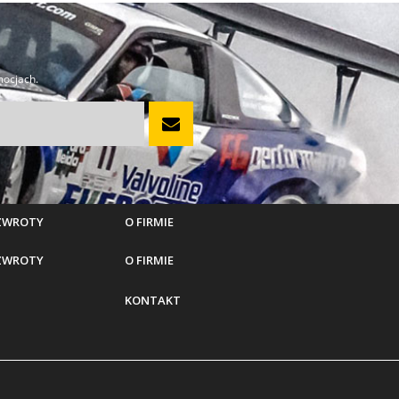
mocjach.
 ZWROTY
O FIRMIE
 ZWROTY
O FIRMIE
KONTAKT