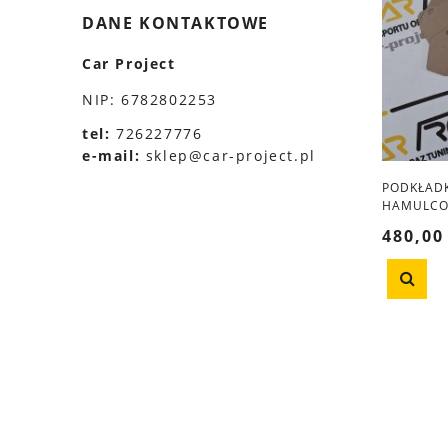
DANE KONTAKTOWE
Car Project
NIP: 6782802253
tel:
726227776
e-mail:
sklep@car-project.pl
PODKŁADK
HAMULCOW
ALPINE A
480,00