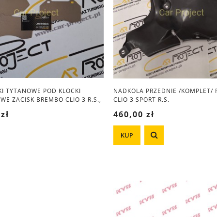
I TYTANOWE POD KLOCKI
NADKOLA PRZEDNIE /KOMPLET/
E ZACISK BREMBO CLIO 3 R.S.,
CLIO 3 SPORT R.S.
110, CORSA OPC, ABARTH
 zł
460,00 zł
KUP