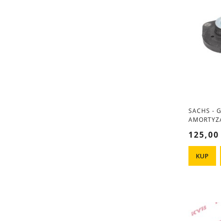
SACHS - 
AMORTYZA
VI MK6
125,00
KUP