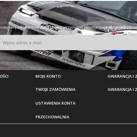
odaj swój adres e-mail, jeżeli chcesz otrzymywać informacje o nowościach i pro
OŚCI
MOJE KONTO
GWARANCJA I
TWOJE ZAMÓWIENIA
GWARANCJA I
USTAWIENIA KONTA
PRZECHOWALNIA