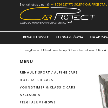
Skontaktuj się z nami! -
+48 726 227 776
SKLEP@CAR-PROJECT.PL
RENAULT SPORT
STRONA GŁÓWNA
UKŁAD ZAW
»
»
»
Strona główna
Układ hamulcowy
Klocki hamulcowe
Klocki
MENU
RENAULT SPORT / ALPINE CARS
HOT-HATCH CARS
YOUNGTIMER & CLASSIC CARS
AKCESORIA
FELGI ALUMINIOWE