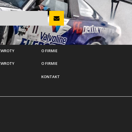
mocjach.
 ZWROTY
O FIRMIE
 ZWROTY
O FIRMIE
KONTAKT