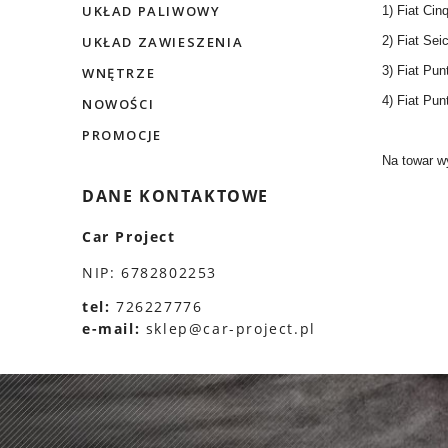
UKŁAD PALIWOWY
1) Fiat Ci
2) Fiat Se
UKŁAD ZAWIESZENIA
3) Fiat Pu
WNĘTRZE
4) Fiat Pu
NOWOŚCI
PROMOCJE
Na towar w
DANE KONTAKTOWE
Car Project
NIP: 6782802253
tel:
726227776
e-mail:
sklep@car-project.pl