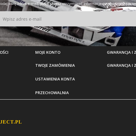
odaj swój adres e-mail, jeżeli chcesz otrzymywać informacje o nowościach i pro
OŚCI
MOJE KONTO
GWARANCJA I
TWOJE ZAMÓWIENIA
GWARANCJA I
USTAWIENIA KONTA
PRZECHOWALNIA
JECT.PL