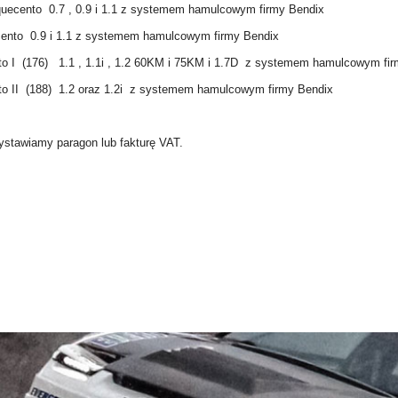
nquecento 0.7 , 0.9 i 1.1 z systemem hamulcowym firmy Bendix
icento 0.9 i 1.1 z systemem hamulcowym firmy Bendix
nto I (176) 1.1 , 1.1i , 1.2 60KM i 75KM i 1.7D z systemem hamulcowym fi
nto II (188) 1.2 oraz 1.2i z systemem hamulcowym firmy Bendix
ystawiamy paragon lub fakturę VAT.