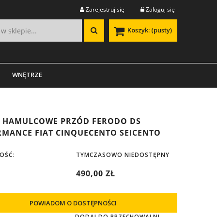
Zarejestruj się
Zaloguj się
Koszyk:
(pusty)
WNĘTRZE
I HAMULCOWE PRZÓD FERODO DS
MANCE FIAT CINQUECENTO SEICENTO
OŚĆ:
TYMCZASOWO NIEDOSTĘPNY
490,00 ZŁ
POWIADOM O DOSTĘPNOŚCI
DODAJ DO PRZECHOWALNI