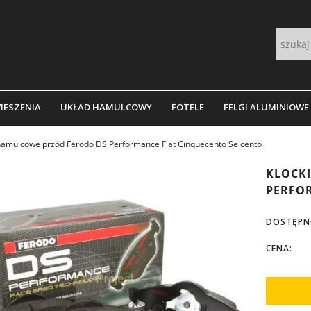
IESZENIA
UKŁAD HAMULCOWY
FOTELE
FELGI ALUMINIOWE
 hamulcowe przód Ferodo DS Performance Fiat Cinquecento Seicento
KLOCK
PERFOR
DOSTĘPN
CENA: