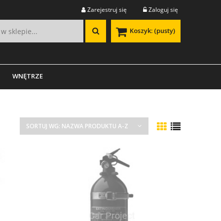
Zarejestruj się
Zaloguj się
Koszyk:
(pusty)
WNĘTRZE
SORTUJ WG:
NAZWA PRODUKTU A-Z