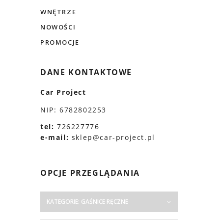
WNĘTRZE
NOWOŚCI
PROMOCJE
DANE KONTAKTOWE
Car Project
NIP: 6782802253
tel:
726227776
e-mail:
sklep@car-project.pl
OPCJE PRZEGLĄDANIA
KATEGORIE: GAŚNICE RĘCZNE