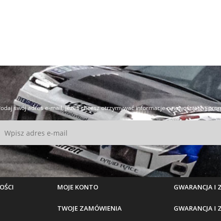
odaj swój adres e-mail, jeżeli chcesz otrzymywać informacje o nowościach i pro
OŚCI
MOJE KONTO
GWARANCJA I
TWOJE ZAMÓWIENIA
GWARANCJA I