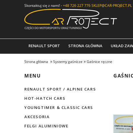
Skontaktuj się z nami! -
+48 726 227 776
SKLEP@CAR-PROJECT.PL
RENAULT SPORT
STRONA GŁÓWNA
UKŁAD ZAW
»
»
Strona główna
Systemy gaśnicze
Gaśnice ręczne
MENU
GAŚNI
RENAULT SPORT / ALPINE CARS
HOT-HATCH CARS
YOUNGTIMER & CLASSIC CARS
AKCESORIA
FELGI ALUMINIOWE