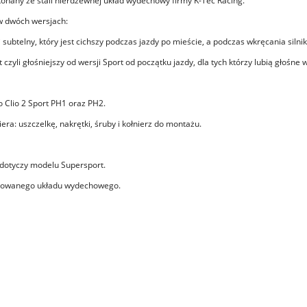
onany ze stali nierdzewnej układ wydechowy firmy K-Tec Racing.
w dwóch wersjach:
i subtelny, który jest cichszy podczas jazdy po mieście, a podczas wkręcania silni
 czyli głośniejszy od wersji Sport od początku jazdy, dla tych którzy lubią głośne
 Clio 2 Sport PH1 oraz PH2.
era: uszczelkę, nakrętki, śruby i kołnierz do montażu.
dotyczy modelu Supersport.
erowanego układu wydechowego.