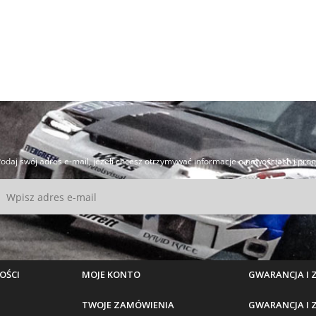
odaj swój adres e-mail, jeżeli chcesz otrzymywać informacje o nowościach i pro
OŚCI
MOJE KONTO
GWARANCJA I
TWOJE ZAMÓWIENIA
GWARANCJA I