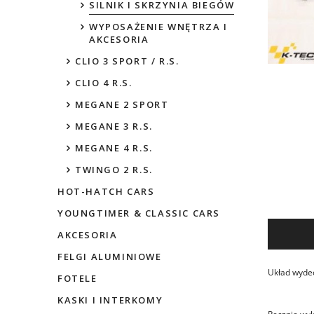
SILNIK I SKRZYNIA BIEGÓW
WYPOSAŻENIE WNĘTRZA I
AKCESORIA
CLIO 3 SPORT / R.S.
CLIO 4 R.S.
MEGANE 2 SPORT
MEGANE 3 R.S.
MEGANE 4 R.S.
TWINGO 2 R.S.
HOT-HATCH CARS
YOUNGTIMER & CLASSIC CARS
AKCESORIA
FELGI ALUMINIOWE
Układ wydec
FOTELE
KASKI I INTERKOMY