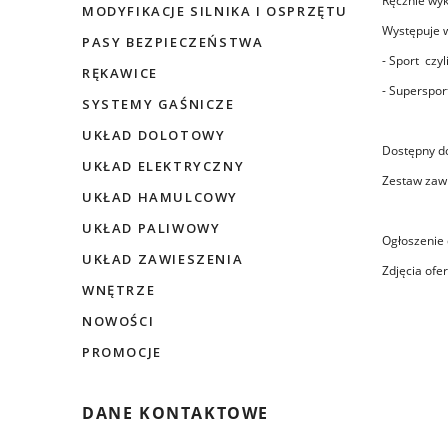
Ręcznie wyk
MODYFIKACJE SILNIKA I OSPRZĘTU
Występuje 
PASY BEZPIECZEŃSTWA
- Sport czyl
RĘKAWICE
- Supersport
SYSTEMY GAŚNICZE
UKŁAD DOLOTOWY
Dostępny do
UKŁAD ELEKTRYCZNY
Zestaw zawi
UKŁAD HAMULCOWY
UKŁAD PALIWOWY
Ogłoszenie 
UKŁAD ZAWIESZENIA
Zdjęcia of
WNĘTRZE
NOWOŚCI
PROMOCJE
DANE KONTAKTOWE