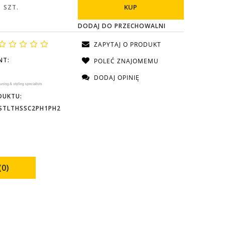
KUP
SZT.
DODAJ DO PRZECHOWALNI
ZAPYTAJ O PRODUKT
NT:
POLEĆ ZNAJOMEMU
DODAJ OPINIĘ
DUKTU:
STLTHSSC2PH1PH2
(0)