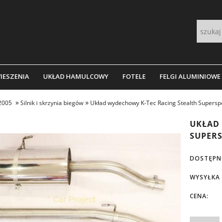
IESZENIA
UKŁAD HAMULCOWY
FOTELE
FELGI ALUMINIOWE
»
»
-2005
Silnik i skrzynia biegów
Układ wydechowy K-Tec Racing Stealth Superspor
UKŁAD 
SUPERS
DOSTĘPN
WYSYŁKA
CENA: