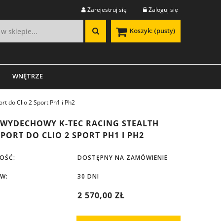
Zarejestruj się
Zaloguj się
Koszyk:
(pusty)
WNĘTRZE
t do Clio 2 Sport Ph1 i Ph2
WYDECHOWY K-TEC RACING STEALTH
PORT DO CLIO 2 SPORT PH1 I PH2
OŚĆ:
DOSTĘPNY NA ZAMÓWIENIE
 W:
30 DNI
2 570,00 ZŁ