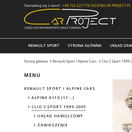
Skontaktuj się z nami! -
+48 726 227 776
SKLEP@CAR-PROJECT.PL
RENAULT SPORT
STRONA GŁÓWNA
UKŁAD ZAW
»
»
Strona główna
Renault Sport / Alpine Cars
Clio 2 Sport 1999
MENU
RENAULT SPORT / ALPINE CARS
ALPINE A110 (17-..)
CLIO 2 SPORT 1999-2005
UKŁAD HAMULCOWY
ZAWIESZENIE