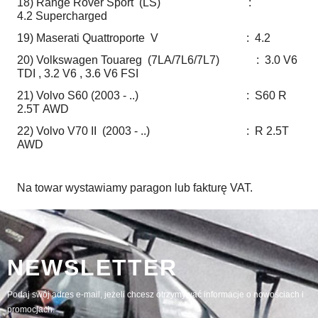
18) Range Rover Sport (LS) :
4.2 Supercharged
19) Maserati Quattroporte V : 4.2
20) Volkswagen Touareg (7LA/7L6/7L7) : 3.0 V6
TDI , 3.2 V6 , 3.6 V6 FSI
21) Volvo S60 (2003 - ..) : S60 R
2.5T AWD
22) Volvo V70 II (2003 - ..) : R 2.5T
AWD
Na towar wystawiamy paragon lub fakturę VAT.
NEWSLETTER
Podaj swój adres e-mail, jeżeli chcesz otrzymywać informacje o nowościach i
promocjach.