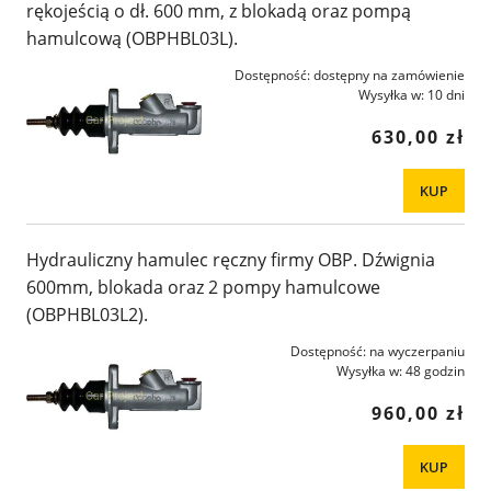
rękojeścią o dł. 600 mm, z blokadą oraz pompą
hamulcową (OBPHBL03L).
Dostępność:
dostępny na zamówienie
Wysyłka w:
10 dni
630,00 zł
KUP
Hydrauliczny hamulec ręczny firmy OBP. Dźwignia
600mm, blokada oraz 2 pompy hamulcowe
(OBPHBL03L2).
Dostępność:
na wyczerpaniu
Wysyłka w:
48 godzin
960,00 zł
KUP