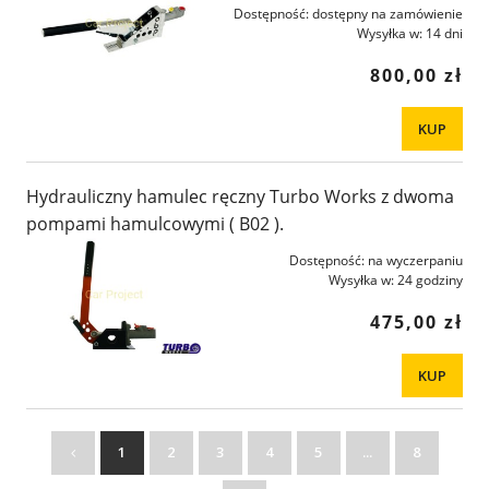
Dostępność:
dostępny na zamówienie
Wysyłka w:
14 dni
800,00 zł
KUP
Hydrauliczny hamulec ręczny Turbo Works z dwoma
pompami hamulcowymi ( B02 ).
Dostępność:
na wyczerpaniu
Wysyłka w:
24 godziny
475,00 zł
KUP
1
2
3
4
5
...
8