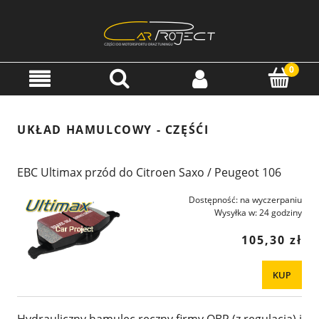
UKŁAD HAMULCOWY - CZĘŚĆI
EBC Ultimax przód do Citroen Saxo / Peugeot 106
Dostępność:
na wyczerpaniu
Wysyłka w:
24 godziny
105,30 zł
KUP
Hydrauliczny hamulec ręczny firmy OBP (z regulacją) i