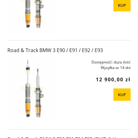
KUP
Road & Track BMW 3 E90 / E91 / E92 / E93
Dostępność:
duża ilość
Wysyłka w:
14 dni
12 900,00 zł
KUP