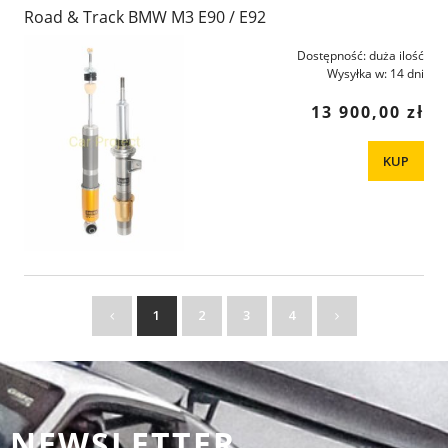
Road & Track BMW M3 E90 / E92
Dostępność:
duża ilość
Wysyłka w:
14 dni
13 900,00 zł
KUP
1
2
3
4
NEWSLETTER